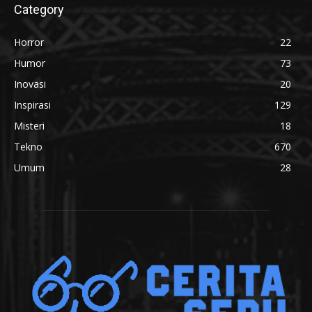
Category
Horror
22
Humor
73
Inovasi
20
Inspirasi
129
Misteri
18
Tekno
670
Umum
28