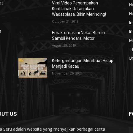
at
Viral Video Penampakan
H
Kuntilanak di Tanjakan
H
Wadasplasa, Bikin Merinding!
October 21, 2019
In
In
g
Emak-emak ini Nekat Berdiri
Sambil Kendarai Motor
Mi
August 28, 2019
T
U
Ketergantungan Membuat Hidup
Menjadi Kacau
November 26, 2024
OUT US
F
ta Seru adalah website yang menyajikan berbagai cerita