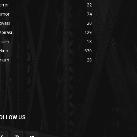
orror
22
umor
74
ovasi
20
spirasi
129
steri
18
ekno
670
mum
28
OLLOW US