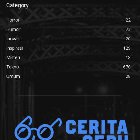
Category
Horror
22
Humor
73
Inovasi
20
Inspirasi
129
Misteri
18
Tekno
670
Umum
28