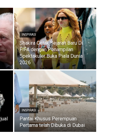
INSPIRASI
Shakira Cetak Sejarah Baru Di
FIFA dengan Penampilan
Spektakuler Buka Piala Dunia
2026
INSPIRASI
jual
Pantai Khusus Perempuan
Pertama telah Dibuka di Dubai