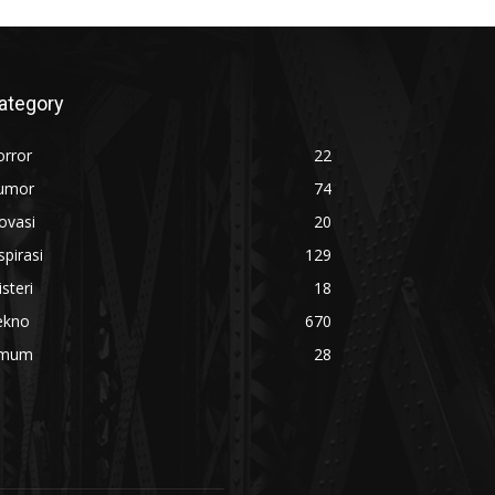
ategory
orror
22
umor
74
ovasi
20
spirasi
129
steri
18
ekno
670
mum
28