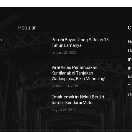
Popular
C
n
Pria ini Bayar Utang Setelah 18
H
Tahun Lamanya!
H
January 23, 2020
In
In
Viral Video Penampakan
Kuntilanak di Tanjakan
Mi
Wadasplasa, Bikin Merinding!
T
October 21, 2019
U
Emak-emak ini Nekat Berdiri
Sambil Kendarai Motor
August 28, 2019