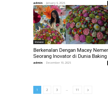
admin
-
January 6, 2026
Inovasi
Berkenalan Dengan Macey Nemer
Seorang Inovator di Dunia Baking
admin
-
December 10, 2025
...
1
2
3
11