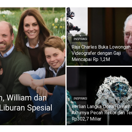
INSPIRASI
Raja Charles Buka Lowongan
Videografer dengan Gaji
Mencapai Rp 1,2M
, William dan
INSPIRASI
Liburan Spesial
Berlian Langka Ocean Dream
Akhirnya Pecah Rekor dan Ter
Rp302,7 Miliar