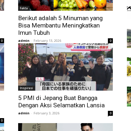
Fakta
Berikut adalah 5 Minuman yang
Bisa Membantu Meningkatkan
Imun Tubuh
admin
-
February 13, 2026
0
0
Inspirasi
m
5 PMI di Jepang Buat Bangga
Dengan Aksi Selamatkan Lansia
admin
-
February 3, 2026
0
0