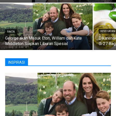
KESEHATAN
FAKTA
George akan Masuk Eton, William dan Kate
Dikarena
Middleton Siapkan Liburan Spesial
di 27 Bag
INSPIRASI