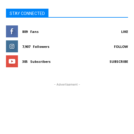
STAY CONNECTED
809
Fans
LIKE
7,907
Followers
FOLLOW
305
Subscribers
SUBSCRIBE
- Advertisement -