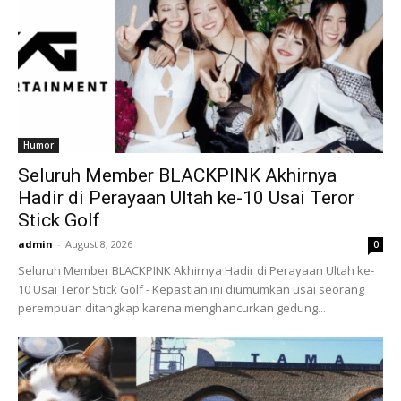
Humor
Seluruh Member BLACKPINK Akhirnya
Hadir di Perayaan Ultah ke-10 Usai Teror
Stick Golf
admin
-
August 8, 2026
0
Seluruh Member BLACKPINK Akhirnya Hadir di Perayaan Ultah ke-
10 Usai Teror Stick Golf - Kepastian ini diumumkan usai seorang
perempuan ditangkap karena menghancurkan gedung...