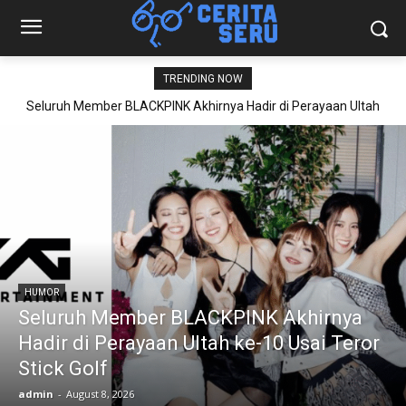
TRENDING NOW
Seluruh Member BLACKPINK Akhirnya Hadir di Perayaan Ultah
ke-10 Usai Teror Stick Golf
HUMOR
Seluruh Member BLACKPINK Akhirnya
Hadir di Perayaan Ultah ke-10 Usai Teror
Stick Golf
admin
-
August 8, 2026