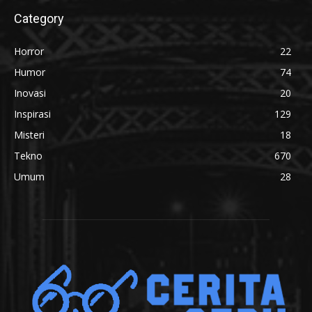
Category
Horror
22
Humor
74
Inovasi
20
Inspirasi
129
Misteri
18
Tekno
670
Umum
28