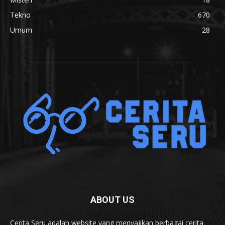
Tekno
670
Umum
28
ABOUT US
Cerita Seru adalah website yang menyajikan berbagai cerita