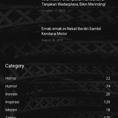
Tanjakan Wadasplasa, Bikin Merinding!
October 21, 2019
Emak-emak ini Nekat Berdiri Sambil
Kendarai Motor
August 28, 2019
Category
Horror
22
Humor
74
Inovasi
20
Inspirasi
129
Misteri
18
Tekno
670