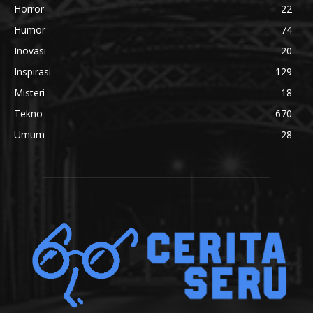
Horror
22
Humor
74
Inovasi
20
Inspirasi
129
Misteri
18
Tekno
670
Umum
28