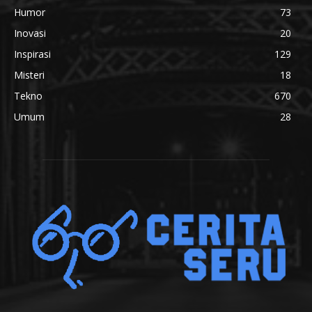
Humor
73
Inovasi
20
Inspirasi
129
Misteri
18
Tekno
670
Umum
28