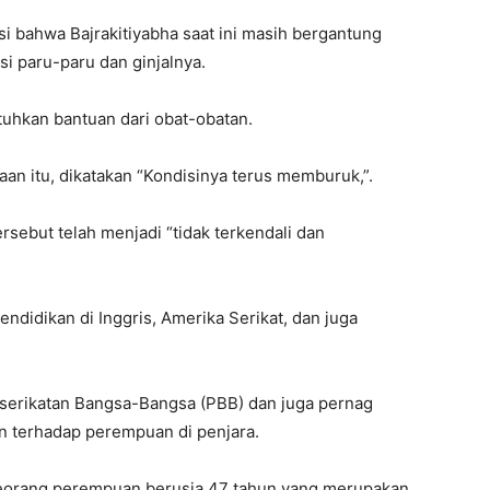
i bahwa Bajrakitiyabha saat ini masih bergantung
i paru-paru dan ginjalnya.
tuhkan bantuan dari obat-obatan.
aan itu, dikatakan “Kondisinya terus memburuk,”.
sebut telah menjadi “tidak terkendali dan
ndidikan di Inggris, Amerika Serikat, dan juga
rserikatan Bangsa-Bangsa (PBB) dan juga pernag
 terhadap perempuan di penjara.
, seorang perempuan berusia 47 tahun yang merupakan