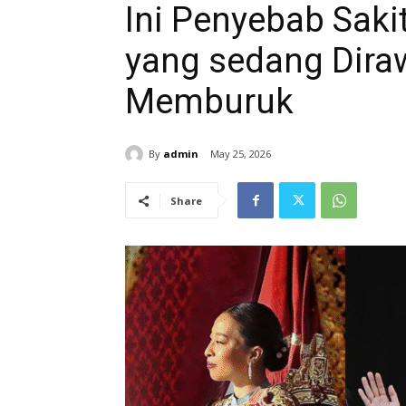
Ini Penyebab Saki
yang sedang Dira
Memburuk
By
admin
May 25, 2026
Share