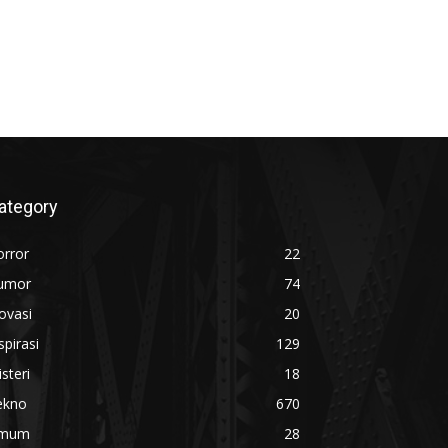
ategory
orror
22
umor
74
ovasi
20
spirasi
129
steri
18
ekno
670
mum
28