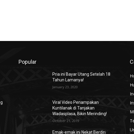
Popular
C
Pria ini Bayar Utang Setelah 18
H
Tahun Lamanya!
H
January 23, 2020
In
In
ng
Viral Video Penampakan
Kuntilanak di Tanjakan
Mi
Wadasplasa, Bikin Merinding!
T
October 21, 2019
U
Emak-emak ini Nekat Berdiri