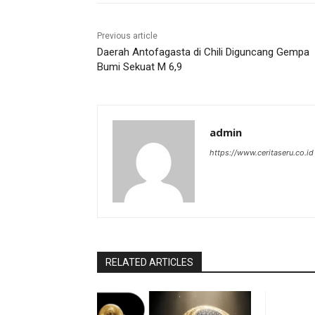
Previous article
Daerah Antofagasta di Chili Diguncang Gempa
Bumi Sekuat M 6,9
admin
https://www.ceritaseru.co.id
RELATED ARTICLES