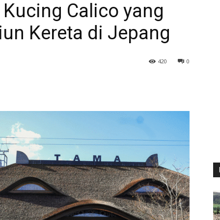
u Kucing Calico yang
iun Kereta di Jepang
420
0