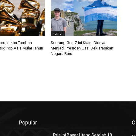
Humor
rds akan Tambah
Seorang Gen-Z ini Klaim Dirinya
sik Pop Asia Mulai Tahun
Menjadi Presiden Usai Deklarasikan
Negara Baru
Popular
C
Pria ini Bayar Utang Setelah 18