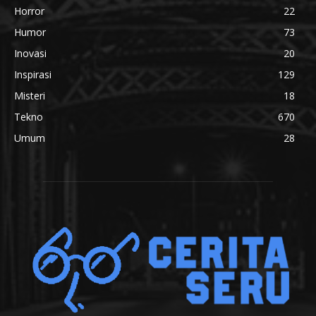
Horror
22
Humor
73
Inovasi
20
Inspirasi
129
Misteri
18
Tekno
670
Umum
28