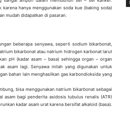
ang sangat ampuh dalam membunuh sel – sel kanker.
ik karena hanya menggunakan soda kue (baking soda)
an mudah didapatkan di pasaran.
ungan beberapa senyawa, seperti sodium bikarbonat,
Natrium bikarbonat atau natrium hidrogen karbonat larut
kan pH (kadar asam – basa) sehingga organ – organ
tidak asam lagi. Senyawa inilah yang digunakan untuk
ngan bahan lain menghasilkan gas karbondioksida yang
lambung, bisa menggunakan natrium bikarbonat sebagai
al asam bagi penderita asidosis tubulus renalis (ATR)
runkan kadar asam urat karena bersifat alkaloid (basa).