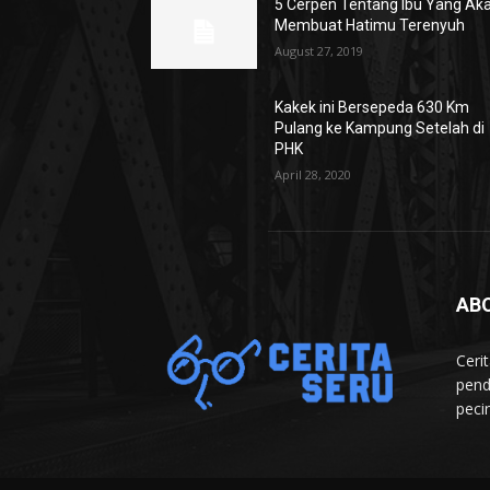
5 Cerpen Tentang Ibu Yang Ak
Membuat Hatimu Terenyuh
August 27, 2019
Kakek ini Bersepeda 630 Km
Pulang ke Kampung Setelah di
PHK
April 28, 2020
AB
Ceri
pend
peci