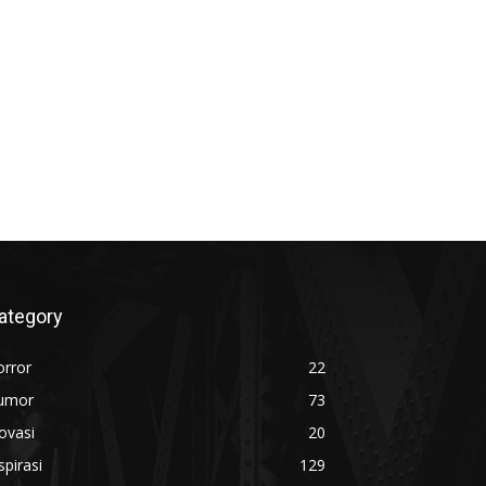
ategory
orror
22
umor
73
ovasi
20
spirasi
129