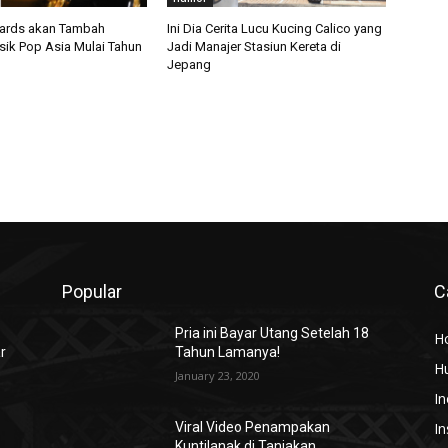
rds akan Tambah
Ini Dia Cerita Lucu Kucing Calico yang
sik Pop Asia Mulai Tahun
Jadi Manajer Stasiun Kereta di
Jepang
Popular
C
Pria ini Bayar Utang Setelah 18
H
r
Tahun Lamanya!
H
January 23, 2020
In
In
Viral Video Penampakan
Kuntilanak di Tanjakan