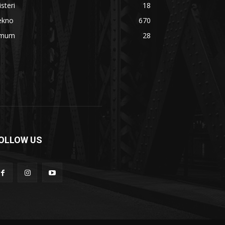
steri
18
ekno
670
mum
28
OLLOW US