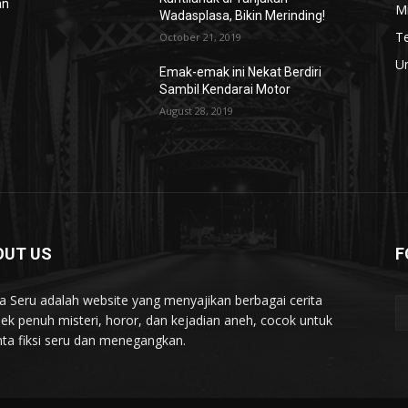
an
Mi
Wadasplasa, Bikin Merinding!
T
October 21, 2019
U
Emak-emak ini Nekat Berdiri
Sambil Kendarai Motor
August 28, 2019
OUT US
F
ta Seru adalah website yang menyajikan berbagai cerita
ek penuh misteri, horor, dan kejadian aneh, cocok untuk
nta fiksi seru dan menegangkan.