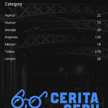
Category
Horror
22
Humor
73
Inovasi
20
Inspirasi
129
Misteri
18
Tekno
670
Umum
28