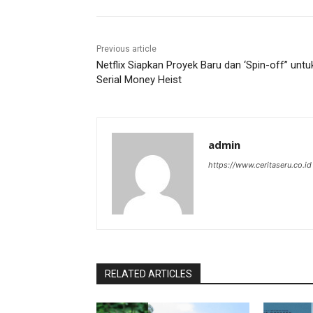
Previous article
Netflix Siapkan Proyek Baru dan ‘Spin-off” untu
Serial Money Heist
admin
https://www.ceritaseru.co.id
RELATED ARTICLES