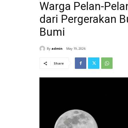
Warga Pelan-Pel
dari Pergerakan B
Bumi
By
admin
May 19, 2026
Share