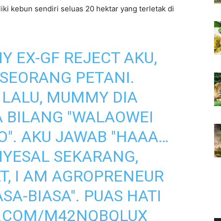
i kebun sendiri seluas 20 hektar yang terletak di
 EX-GF REJECT AKU,
SEORANG PETANI.
 LALU, MUMMY DIA
A BILANG "WALAOWEI
". AKU JAWAB "HAAA…
NYESAL SEKARANG,
T, I AM AGROPRENEUR
SA-BIASA". PUAS HATI
R.COM/M42NQBQLUX