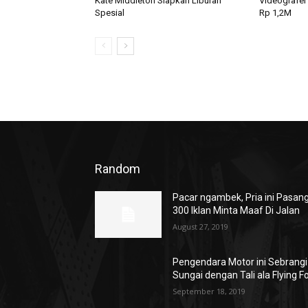
Kate Middleton Siapkan Liburan
Videografer
Spesial
Rp 1,2M
Random
Pacar ngambek, Pria ini Pasan
300 Iklan Minta Maaf Di Jalan
August 27, 2019
Pengendara Motor ini Sebrangi
Sungai dengan Tali ala Flying F
September 18, 2019