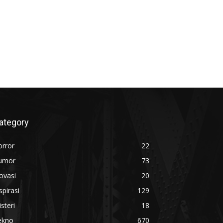
ategory
orror
22
umor
73
ovasi
20
spirasi
129
steri
18
ekno
670