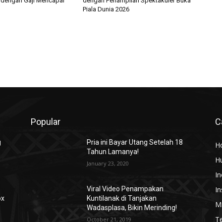
 dengan Gaji Mencapai
dengan Penampilan Spektakuler Buka
Piala Dunia 2026
Popular
C
g
Pria ini Bayar Utang Setelah 18
H
Tahun Lamanya!
H
January 23, 2020
In
In
Viral Video Penampakan
ox
Kuntilanak di Tanjakan
Mi
Wadasplasa, Bikin Merinding!
T
October 21, 2019