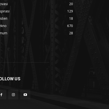
ovasi
20
spirasi
129
steri
18
ekno
670
mum
28
OLLOW US