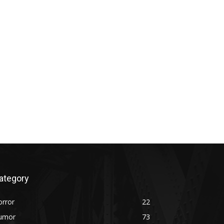
ategory
orror
22
umor
73