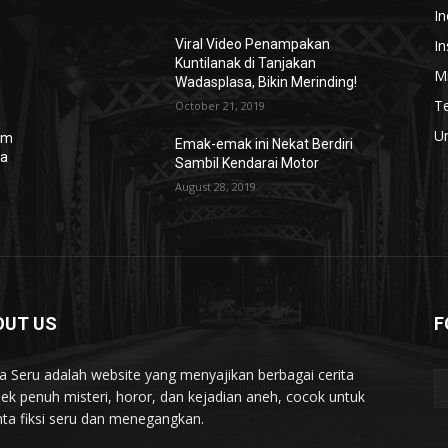
In
In
Viral Video Penampakan
Kuntilanak di Tanjakan
Mi
Wadasplasa, Bikin Merinding!
T
October 21, 2019
U
lm
Emak-emak ini Nekat Berdiri
ya
Sambil Kendarai Motor
August 28, 2019
OUT US
F
ta Seru adalah website yang menyajikan berbagai cerita
ek penuh misteri, horor, dan kejadian aneh, cocok untuk
nta fiksi seru dan menegangkan.