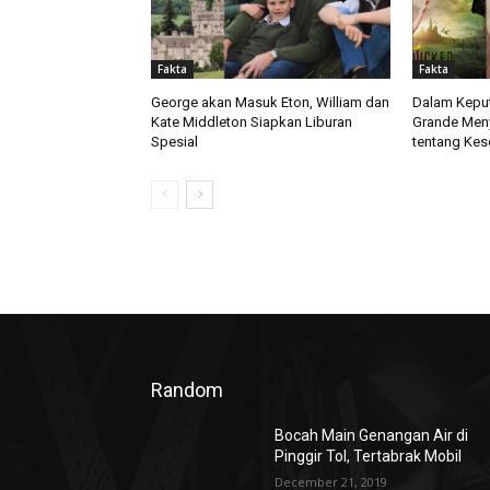
Fakta
Fakta
George akan Masuk Eton, William dan
Dalam Keput
Kate Middleton Siapkan Liburan
Grande Men
Spesial
tentang Kes
Random
Bocah Main Genangan Air di
Pinggir Tol, Tertabrak Mobil
December 21, 2019