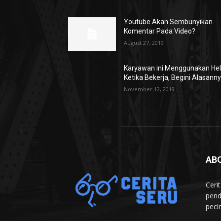
Youtube Akan Sembunyikan
Komentar Pada Video?
August 27, 2019
Karyawan ini Menggunakan He
Ketika Bekerja, Begini Alasann
November 12, 2019
AB
Ceri
pend
peci