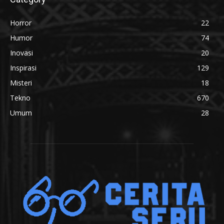
Horror
22
Humor
74
Inovasi
20
Inspirasi
129
Misteri
18
Tekno
670
Umum
28