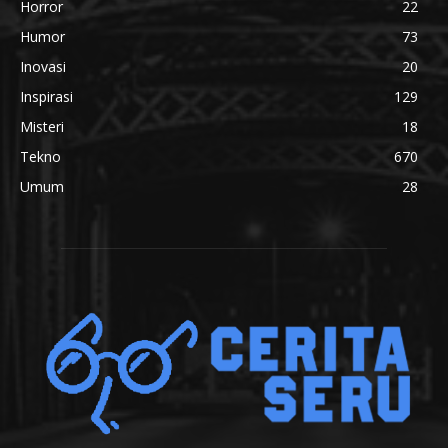
Horror
22
Humor
73
Inovasi
20
Inspirasi
129
Misteri
18
Tekno
670
Umum
28