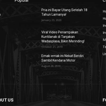
Popular
C
Pria ini Bayar Utang Setelah 18
H
n
Tahun Lamanya!
H
January 23, 2020
In
In
Viral Video Penampakan
Kuntilanak di Tanjakan
Mi
Wadasplasa, Bikin Merinding!
T
October 21, 2019
U
Emak-emak ini Nekat Berdiri
Sambil Kendarai Motor
August 28, 2019
OUT US
F