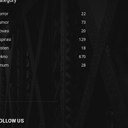
ategory
orror
22
umor
73
ovasi
20
spirasi
129
steri
18
ekno
670
mum
28
OLLOW US