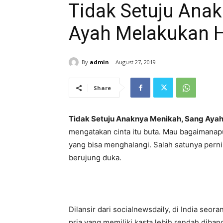
Tidak Setuju Ana
Ayah Melakukan H
By
admin
August 27, 2019
Share
Tidak Setuju Anaknya Menikah, Sang Ayah
mengatakan cinta itu buta. Mau bagaimanapu
yang bisa menghalangi. Salah satunya pernik
berujung duka.
Dilansir dari socialnewsdaily, di India seor
pria yang memiliki kasta lebih rendah diban