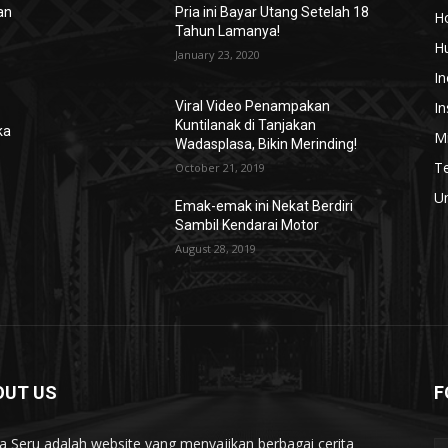
an
Pria ini Bayar Utang Setelah 18
H
Tahun Lamanya!
H
January 23, 2020
In
In
Viral Video Penampakan
Kuntilanak di Tanjakan
ka
Mi
Wadasplasa, Bikin Merinding!
T
October 21, 2019
U
Emak-emak ini Nekat Berdiri
Sambil Kendarai Motor
August 28, 2019
OUT US
F
ta Seru adalah website yang menyajikan berbagai cerita