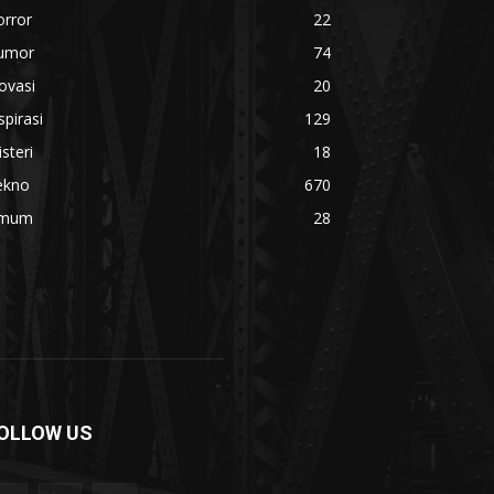
orror
22
umor
74
ovasi
20
spirasi
129
steri
18
ekno
670
mum
28
OLLOW US