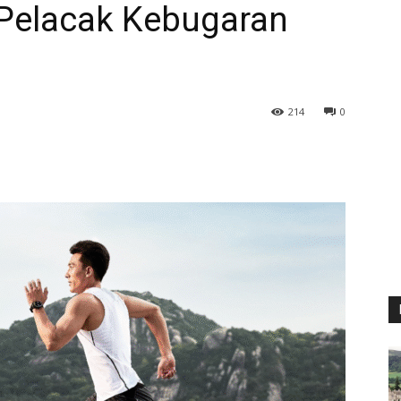
 Pelacak Kebugaran
214
0