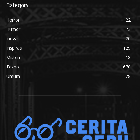
Category
Horror
22
Humor
73
Inovasi
20
Inspirasi
129
Misteri
18
Tekno
670
Umum
28