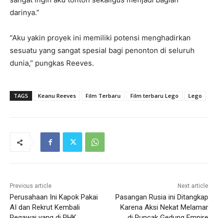
darinya.”
“Aku yakin proyek ini memiliki potensi menghadirkan
sesuatu yang sangat spesial bagi penonton di seluruh
dunia,” pungkas Reeves.
TAGS
Keanu Reeves
Film Terbaru
Film terbaru Lego
Lego
Previous article
Next article
Perusahaan Ini Kapok Pakai
Pasangan Rusia ini Ditangkap
AI dan Rekrut Kembali
Karena Aksi Nekat Melamar
Pegawai yang di PHK
di Puncak Gedung Empire