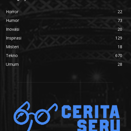
Horror
22
Humor
73
Inovasi
20
Inspirasi
129
Misteri
18
Tekno
670
Umum
28