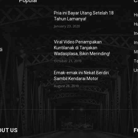
Popular
C
Pria ini Bayar Utang Setelah 18
H
Tahun Lamanya!
H
January 23, 2020
In
In
Viral Video Penampakan
Kuntilanak di Tanjakan
di
Mi
Wadasplasa, Bikin Merinding!
T
October 21, 2019
U
Emak-emak ini Nekat Berdiri
Sambil Kendarai Motor
August 28, 2019
OUT US
F