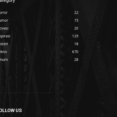
ategory
orror
22
umor
73
ovasi
20
spirasi
129
steri
18
ekno
670
mum
28
OLLOW US