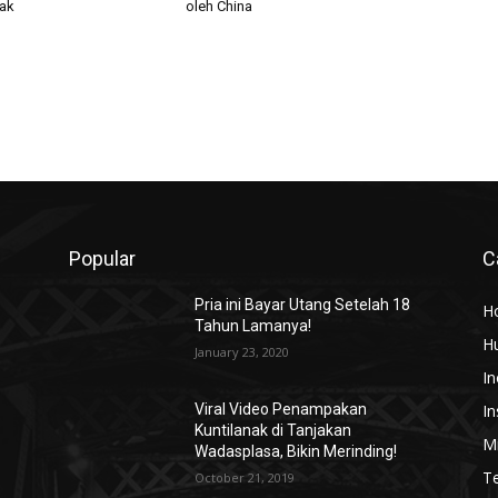
ak
oleh China
Popular
C
Pria ini Bayar Utang Setelah 18
H
Tahun Lamanya!
H
January 23, 2020
In
In
Viral Video Penampakan
Kuntilanak di Tanjakan
Mi
Wadasplasa, Bikin Merinding!
T
October 21, 2019