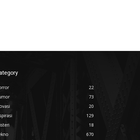
ategory
orror
22
umor
73
ovasi
20
spirasi
129
steri
18
ekno
670