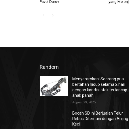
Pavel Durov
yang Melonj
Random
Menyeramkan! Seorang pria
bertahan hidup selama 2 hari
dengan kondisi otak tertancap
anak panah
August 29, 2025
Bocah SD ini Berjualan Telur
Rebus Ditemani dengan Anjing
Kecil