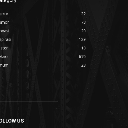
ategory
orror
22
umor
73
ovasi
20
spirasi
129
steri
18
ekno
670
mum
28
OLLOW US