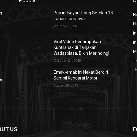
Popular
C
ng
Pria ini Bayar Utang Setelah 18
H
Tahun Lamanya!
H
January 23, 2020
In
In
Viral Video Penampakan
Kuntilanak di Tanjakan
Mi
Wadasplasa, Bikin Merinding!
T
October 21, 2019
U
Emak-emak ini Nekat Berdiri
Sambil Kendarai Motor
i
August 28, 2019
OUT US
F