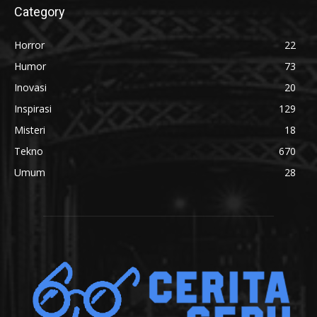
Category
Horror
22
Humor
73
Inovasi
20
Inspirasi
129
Misteri
18
Tekno
670
Umum
28