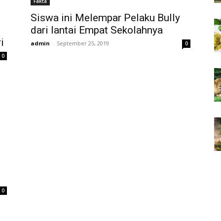
Fakta
Siswa ini Melempar Pelaku Bully
dari lantai Empat Sekolahnya
i
admin
-
September 25, 2019
0
0
0