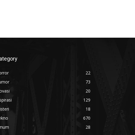
ategory
orror
22
umor
73
ovasi
20
spirasi
129
steri
18
ekno
670
mum
28