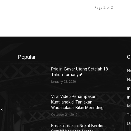
Page 2 of 2
Popular
C
Pria ini Bayar Utang Setelah 18
H
Tahun Lamanya!
H
January 23, 2020
In
In
Viral Video Penampakan
Kuntilanak di Tanjakan
Mi
Wadasplasa, Bikin Merinding!
ik
T
October 21, 2019
U
Emak-emak ini Nekat Berdiri