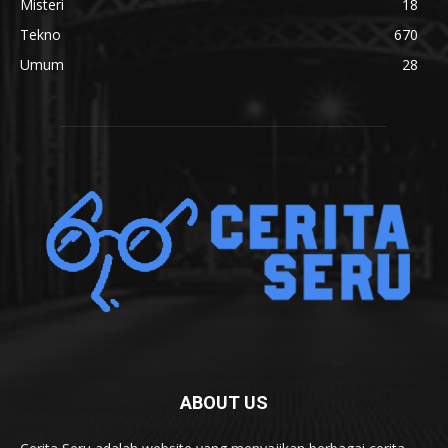
Misteri
18
Tekno
670
Umum
28
ABOUT US