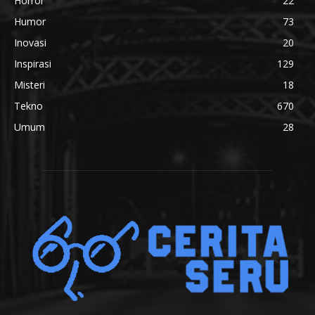
Horror
22
Humor
73
Inovasi
20
Inspirasi
129
Misteri
18
Tekno
670
Umum
28