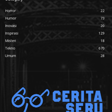
Horror
22
Humor
73
Inovasi
20
Inspirasi
129
Misteri
18
Tekno
670
Umum
28