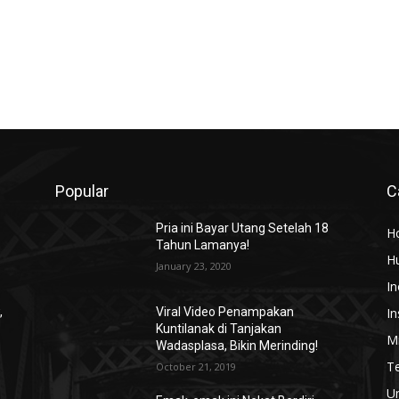
Popular
C
Pria ini Bayar Utang Setelah 18
H
Tahun Lamanya!
H
January 23, 2020
In
In
,
Viral Video Penampakan
Kuntilanak di Tanjakan
Mi
Wadasplasa, Bikin Merinding!
T
October 21, 2019
U