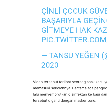
ÇINLI ÇOCUK GÜVE
BAŞARIYLA GEÇIN
GITMEYE HAK KA
PIC.TWITTER.CO
— TANSU YEĞEN 
2020
Video tersebut terlihat seorang anak kecil
memasuki sekolahnya. Pertama ada pengece
lalu menyemprotkan disinfektan ke baju da
tersebut diganti dengan masker baru.