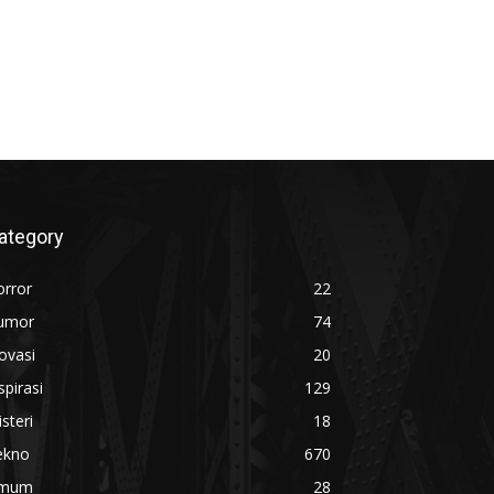
ategory
orror
22
umor
74
ovasi
20
spirasi
129
steri
18
ekno
670
mum
28