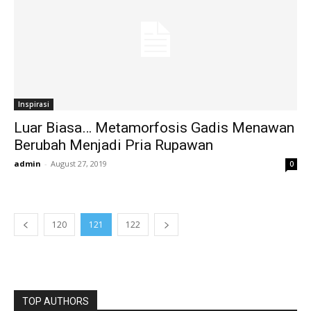
Inspirasi
Luar Biasa… Metamorfosis Gadis Menawan
Berubah Menjadi Pria Rupawan
admin
-
August 27, 2019
0
120
121
122
TOP AUTHORS