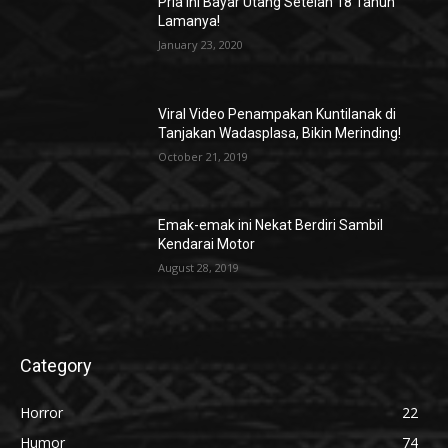
Pria ini Bayar Utang Setelah 18 Tahun
Lamanya!
January 23, 2020
Viral Video Penampakan Kuntilanak di
Tanjakan Wadasplasa, Bikin Merinding!
October 21, 2019
Emak-emak ini Nekat Berdiri Sambil
Kendarai Motor
August 28, 2019
Category
Horror
22
Humor
74