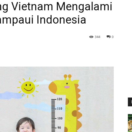
ng Vietnam Mengalami
ampaui Indonesia
344
0