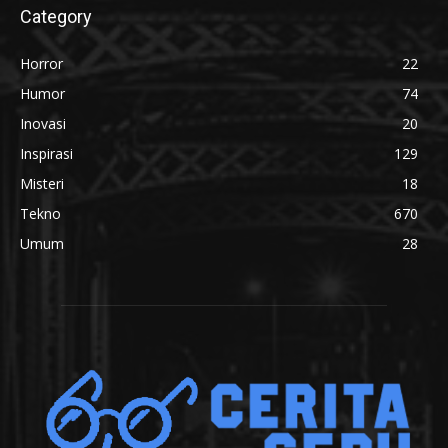
Category
Horror
22
Humor
74
Inovasi
20
Inspirasi
129
Misteri
18
Tekno
670
Umum
28