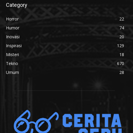
Category
Horror
22
Humor
74
Inovasi
20
Inspirasi
129
Misteri
18
Tekno
670
Umum
28