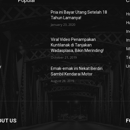
Popular
C
Pria ini Bayar Utang Setelah 18
H
Tahun Lamanya!
H
January 23, 2020
In
In
Viral Video Penampakan
Kuntilanak di Tanjakan
Mi
Wadasplasa, Bikin Merinding!
T
October 21, 2019
U
r
Emak-emak ini Nekat Berdiri
Sambil Kendarai Motor
August 28, 2019
OUT US
F