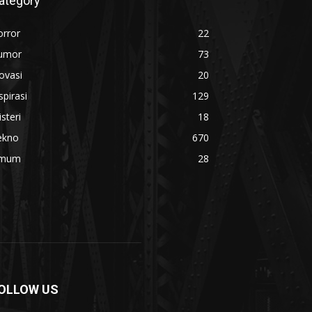
ategory
orror
22
umor
73
ovasi
20
spirasi
129
steri
18
ekno
670
mum
28
OLLOW US