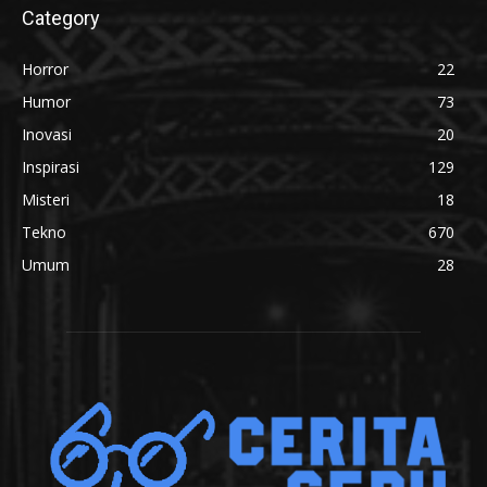
Category
Horror
22
Humor
73
Inovasi
20
Inspirasi
129
Misteri
18
Tekno
670
Umum
28