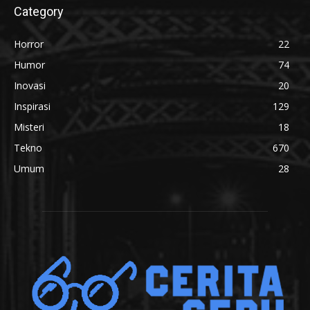
Category
Horror
22
Humor
74
Inovasi
20
Inspirasi
129
Misteri
18
Tekno
670
Umum
28