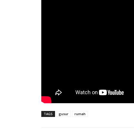
TAGS
gusur
rumah