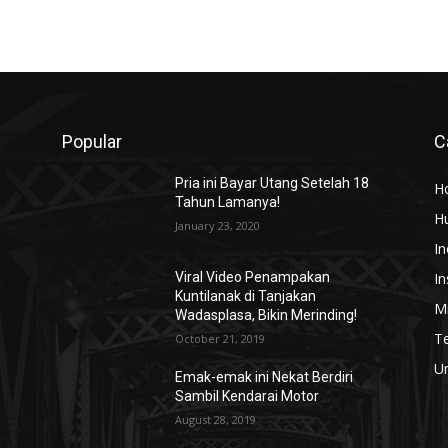
Popular
C
Pria ini Bayar Utang Setelah 18
H
Tahun Lamanya!
H
January 23, 2020
In
In
Viral Video Penampakan
Kuntilanak di Tanjakan
Mi
Wadasplasa, Bikin Merinding!
T
October 21, 2019
U
Emak-emak ini Nekat Berdiri
Sambil Kendarai Motor
August 28, 2019