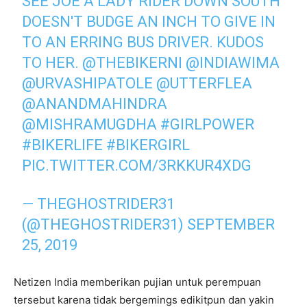
SEE JOE A LADY RIDER DOWN SOUTH
DOESN'T BUDGE AN INCH TO GIVE IN
TO AN ERRING BUS DRIVER. KUDOS
TO HER.
@THEBIKERNI
@INDIAWIMA
@URVASHIPATOLE
@UTTERFLEA
@ANANDMAHINDRA
@MISHRAMUGDHA
#GIRLPOWER
#BIKERLIFE
#BIKERGIRL
PIC.TWITTER.COM/3RKKUR4XDG
— THEGHOSTRIDER31
(@THEGHOSTRIDER31)
SEPTEMBER
25, 2019
Netizen India memberikan pujian untuk perempuan
tersebut karena tidak bergemings edikitpun dan yakin