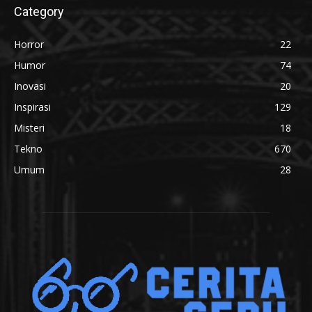
Category
Horror
22
Humor
74
Inovasi
20
Inspirasi
129
Misteri
18
Tekno
670
Umum
28