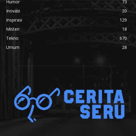
Humor
73
Inovasi
20
Inspirasi
129
Misteri
18
Tekno
670
Umum
28