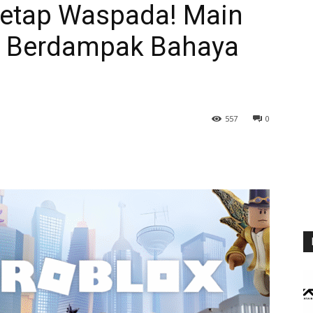
Tetap Waspada! Main
a Berdampak Bahaya
557
0