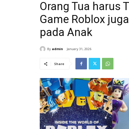
Orang Tua harus 
Game Roblox jug
pada Anak
By
admin
January 31, 2026
Share